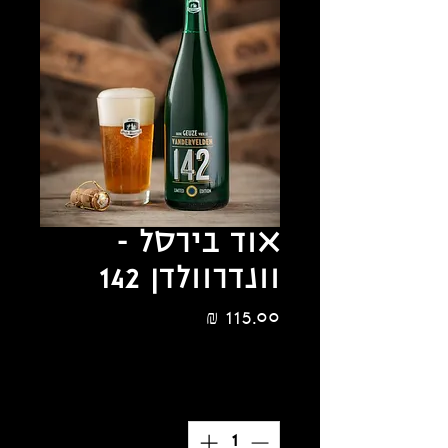
אוד בירסל -
וונדרוולדן 142
מחיר
הנחת כמות 10%
כמות
*