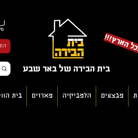
!
!
!
מ
ש
ל
ו
ח
י
ם
ב
כ
ל
ה
א
ר
הת
בית הבירה של באר שבע
ת
מבצעים
הלמביקיה
מארזים
בית הוו