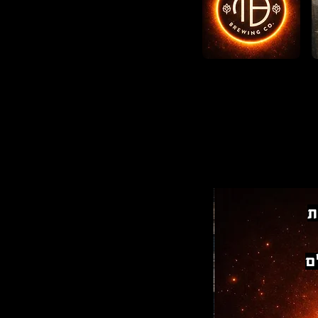
ת
עולם