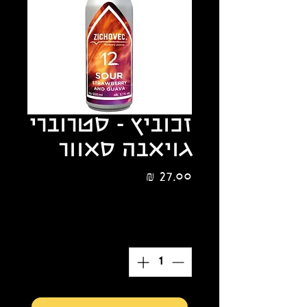
זכוביץ - סטרוברי
גויאבה סאוור
מחיר
הנחת כמות 10%
כמות
*