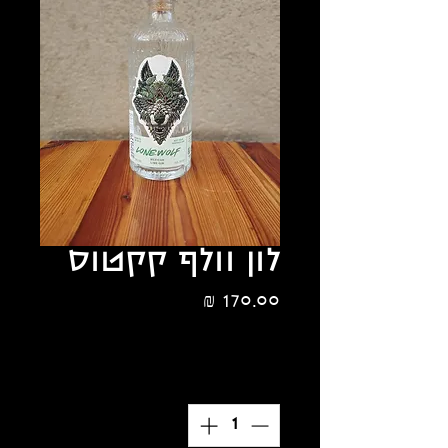
לון וולף קקטוס
מחיר
הנחת כמות 10%
כמות
*