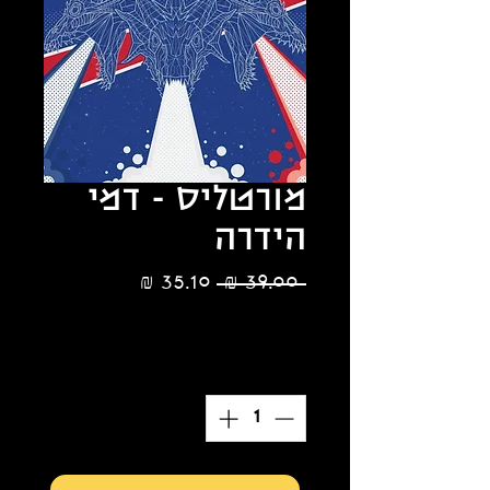
מורטליס - דמי
הידרה
מחיר
מחיר
 ‏39.00 ‏₪ 
רגיל
מבצע
הנחת כמות 10%
כמות
*