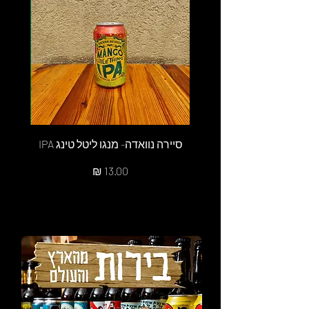
סיירה נוואדה- מנגו ליטל טינג IPA
סי
מחיר
הנחת כמות 10%