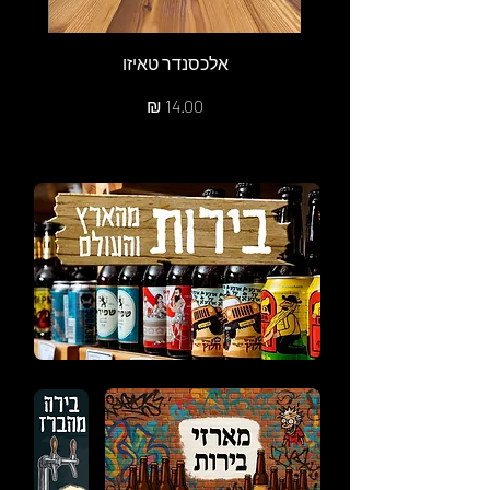
אלכסנדר טאיזו
חלו
מחיר